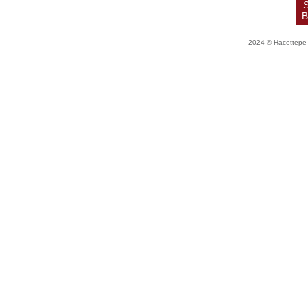
S
B
2024 © Hacettepe Ün